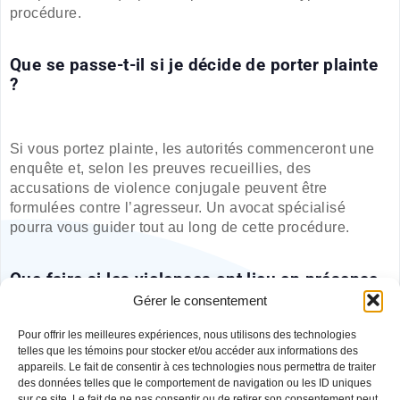
procédure.
Que se passe-t-il si je décide de porter plainte
?
Si vous portez plainte, les autorités commenceront une
enquête et, selon les preuves recueillies, des
accusations de violence conjugale peuvent être
formulées contre l’agresseur. Un avocat spécialisé
pourra vous guider tout au long de cette procédure.
Que faire si les violences ont lieu en présence
d'enfants ?
Gérer le consentement
Pour offrir les meilleures expériences, nous utilisons des technologies
telles que les témoins pour stocker et/ou accéder aux informations des
Lorsque des enfants sont témoins de violences
appareils. Le fait de consentir à ces technologies nous permettra de traiter
conjugales, cela peut avoir des conséquences sérieuses
des données telles que le comportement de navigation ou les ID uniques
sur ce site. Le fait de ne pas consentir ou de retirer son consentement peut