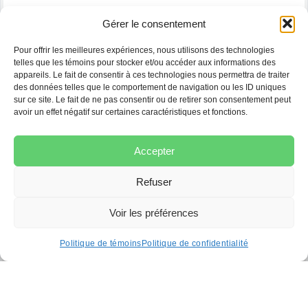
MedLégal est un cabinet d’avocats spécialisés dans le
Gérer le consentement
domaine du droit de la santé situé à Montréal.
Pour offrir les meilleures expériences, nous utilisons des technologies
Notre équipe dynamique d’avocats en droit de la santé
telles que les témoins pour stocker et/ou accéder aux informations des
allie expérience, passion et rigueur afin de vous offrir
appareils. Le fait de consentir à ces technologies nous permettra de traiter
des données telles que le comportement de navigation ou les ID uniques
des
services juridiques
de la plus haute qualité partout
sur ce site. Le fait de ne pas consentir ou de retirer son consentement peut
au Québec, et ce, dans l’un des domaines du droit les
avoir un effet négatif sur certaines caractéristiques et fonctions.
plus complexes qui soient : le droit de la santé.
Les avocats de MedLégal sont des spécialistes du
Accepter
domaine. Ils ont consacré la quasi-totalité de leur
carrière à représenter les victimes d’erreurs médicales,
Refuser
ainsi que les usagers du réseau de la santé.
Voir les préférences
Politique de témoins
Politique de confidentialité
En savoir plus