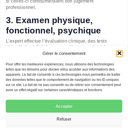
si celles-ci contourneraient son jugement
professionnel.
3. Examen physique,
fonctionnel, psychique
L’expert effectue l’évaluation clinique, des tests
objectifs (mobilité, force, cognition, neurologie), et
Gérer le consentement
parfois des évaluations psychologiques ou
neuropsychologiques. Il cherche à identifier les
Pour offrir les meilleures expériences, nous utilisons des technologies
limitations fonctionnelles, les troubles cognitifs ou
telles que les témoins pour stocker et/ou accéder aux informations des
psychiques, les séquelles et l’amélioration espérée. Il
appareils. Le fait de consentir à ces technologies nous permettra de traiter
compare ce qu’il observe aux données du dossier
des données telles que le comportement de navigation ou les ID uniques
antérieur. Il doit rester impartial même s’il discerne
sur ce site. Le fait de ne pas consentir ou de retirer son consentement peut
avoir un effet négatif sur certaines caractéristiques et fonctions.
des divergences avec le médecin traitant.
4. Rédaction du rapport et
Accepter
conclusion
Refuser
L’expert produit un rapport d’expertise où il répond