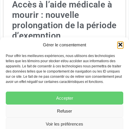
Accès à l’aide médicale à
mourir : nouvelle
prolongation de la période
d’exemption
constitutionnelle
Gérer le consentement
Pour offrir les meilleures expériences, nous utilisons des technologies
6 juillet 2020
telles que les témoins pour stocker et/ou accéder aux informations des
appareils. Le fait de consentir à ces technologies nous permettra de traiter
La Covid-19 a transformé nos vies. Certains impacts
des données telles que le comportement de navigation ou les ID uniques
de la pandémie furent immédiats, d’autres se feront
sur ce site. Le fait de ne pas consentir ou de retirer son consentement peut
sentir au long cours. Un des impacts immédiats de
avoir un effet négatif sur certaines caractéristiques et fonctions.
Voir Plus
Accepter
Refuser
Voir les préférences