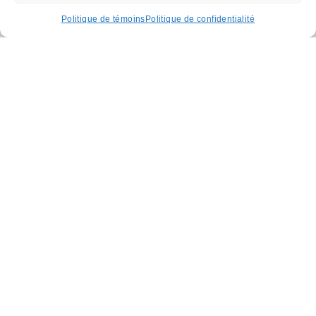
Politique de témoins
Politique de confidentialité
Infirmières praticiennes
spécialisées et
pharmaciens : un rôle
accru
6 mai 2020
Le 17 mars 2020, l’Assemblée nationale du Québec